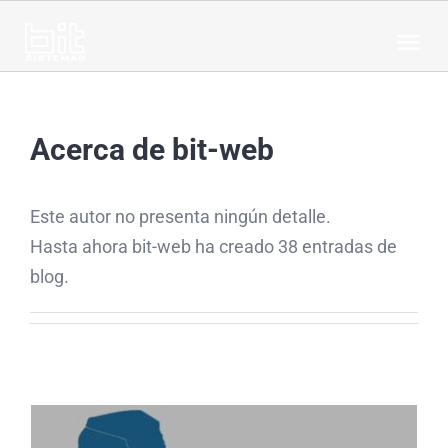
Saltar
al
Tog
contenido
Nav
HOME
Acerca de
bit-web
SOLUCIONES
Este autor no presenta ningún detalle.
Hasta ahora bit-web ha creado 38 entradas de
Industria
NOTICIAS
blog.
Servicios
CARRERAS
NOSOTROS
CONTACTO