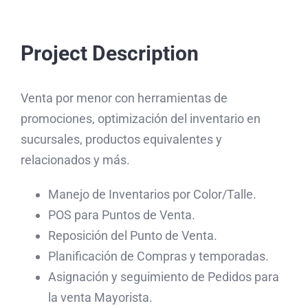
Saltar
al
Tog
Project Description
contenido
Nav
HOME
Venta por menor con herramientas de
promociones, optimización del inventario en
SOLUCIONES
sucursales, productos equivalentes y
relacionados y más.
Industria
NOTICIAS
Manejo de Inventarios por Color/Talle.
POS para Puntos de Venta.
Servicios
CARRERAS
Reposición del Punto de Venta.
Planificación de Compras y temporadas.
NOSOTROS
Asignación y seguimiento de Pedidos para
la venta Mayorista.
CONTACTO